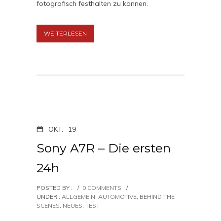
fotografisch festhalten zu können.
WEITERLESEN
OKT.
19
Sony A7R – Die ersten
24h
POSTED BY :
/
0 COMMENTS
/
UNDER :
ALLGEMEIN
,
AUTOMOTIVE
,
BEHIND THE
SCENES
,
NEUES
,
TEST