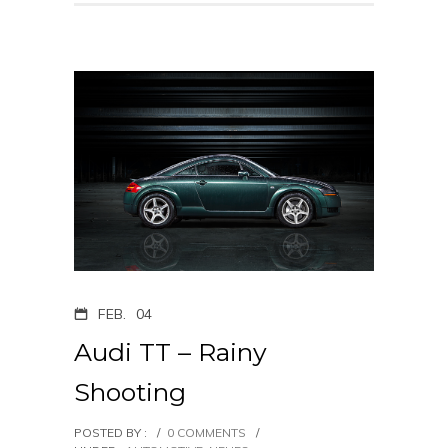
FEB.
04
Audi TT – Rainy
Shooting
POSTED BY :
/
0 COMMENTS
/