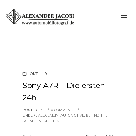
OKT.
19
Sony A7R – Die ersten
24h
POSTED BY :
/
0 COMMENTS
/
UNDER :
ALLGEMEIN
,
AUTOMOTIVE
,
BEHIND THE
SCENES
,
NEUES
,
TEST