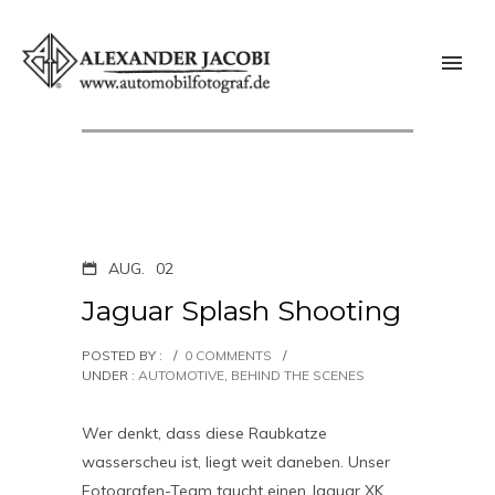
AUG.
02
Jaguar Splash Shooting
POSTED BY :
/
0 COMMENTS
/
UNDER :
AUTOMOTIVE
,
BEHIND THE SCENES
Wer denkt, dass diese Raubkatze
wasserscheu ist, liegt weit daneben. Unser
Fotografen-Team taucht einen Jaguar XK